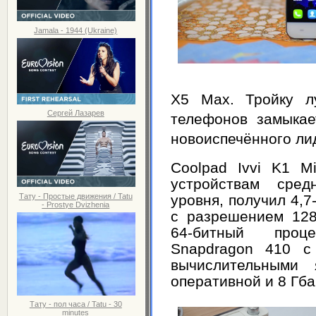
Jamala - 1944 (Ukraine)
X5 Max. Тройку л
Сергей Лазарев
телефонов замыка
новоиспечённого ли
Coolpad Ivvi K1 Mi
устройствам средн
Тату - Простые движения / Tatu
уровня, получил 4,
- Prostye Dvizhenia
с разрешением 128
64-битный проц
Snapdragon 410 с 
вычислительными
оперативной и 8 Гба
Тату - пол часа / Tatu - 30
minutes