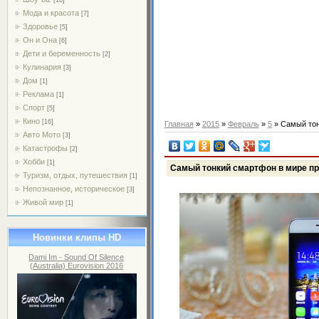
Мода и красота
[7]
Здоровье
[5]
Он и Она
[6]
Дети и беременность
[2]
Кулинария
[3]
Дом
[1]
Реклама
[1]
Спорт
[5]
Кино
[16]
Главная
»
2015
»
Февраль
»
5
» Самый тон
Авто Мото
[3]
Катастрофы
[2]
Хобби
[1]
Самый тонкий смартфон в мире п
Туризм, отдых, путешествия
[1]
Непознанное, историческое
[3]
Живой мир
[1]
Новинки клипы HD
Dami Im - Sound Of Silence
(Australia) Eurovision 2016