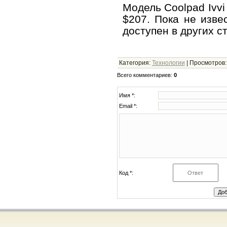
Модель Coolpad Ivvi
$207. Пока не изве
доступен в других с
Категория
:
Технологии
|
Просмотров
Всего комментариев
:
0
Имя *:
Email *:
Код *: