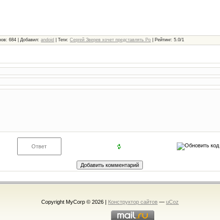
ров
: 684 |
Добавил
:
andoid
|
Теги
:
Сергей Зверев хочет представлять Ро
|
Рейтинг
:
5.0
/
1
Copyright MyCorp © 2026
|
Конструктор сайтов
—
uCoz