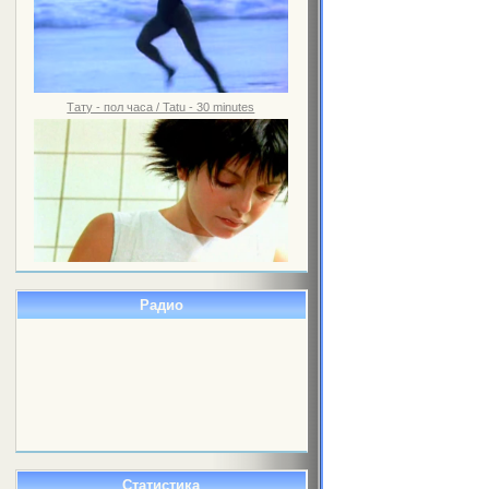
Тату - пол часа / Tatu - 30 minutes
Радио
Статистика