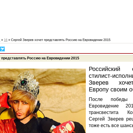
ь
»
16
» Сергей Зверев хочет представлять Россию на Евровидении 2015
т представлять Россию на Евровидении 2015
Российский с
стилист-исполн
Зверев хоче
Европу своим о
После победы 
Евровидение 20
трансвестита К
Сергей Зверев реш
тоже есть все шанс