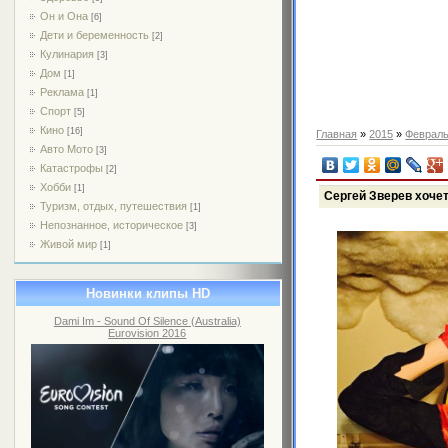
Он и Она
[6]
Дети и беременность
[2]
Кулинария
[3]
Дом
[1]
Реклама
[1]
Спорт
[5]
Кино
[16]
Главная
»
2015
»
Феврал
Авто Мото
[3]
Катастрофы
[2]
Хобби
[1]
Сергей Зверев хоче
Туризм, отдых, путешествия
[1]
Непознанное, историческое
[3]
Живой мир
[1]
Новинки клипы HD
Dami Im - Sound Of Silence (Australia)
Eurovision 2016