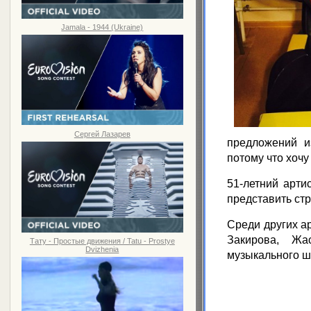
Jamala - 1944 (Ukraine)
Сергей Лазарев
предложений из
потому что хочу
51-летний арти
представить стр
Среди других ар
Закирова, Жа
Тату - Простые движения / Tatu - Prostye
Dvizhenia
музыкального 