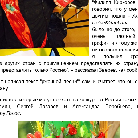
“Филипп Киркоров
говорил, что у ме
другим пошли –
Ал
Dolce&Gabbana
...
было не до этого,
очень плотный
график, и к тому же
ни особого желания
я получил сра
 других стран с приглашением представлять их страну,
 представлять только Россию“, – рассказал Зверев, как соо
ст написал текст “ржачной песни““ сам и считает, что он 
ану.
тистов, которые могут поехать на конкурс от России также
смин, Сергей Лазарев и Александра Воробьева, п
шоу
Голос
.