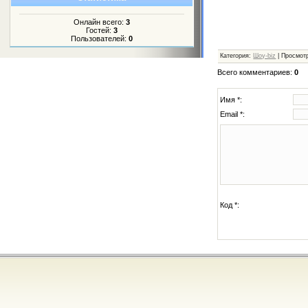
Онлайн всего:
3
Гостей:
3
Пользователей:
0
Категория
:
Шоу-biz
|
Просмот
Всего комментариев
:
0
Имя *:
Email *:
Код *: