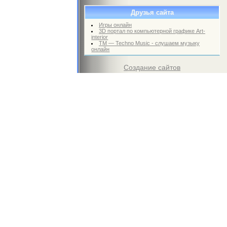
Друзья сайта
Игры онлайн
3D портал по компьютерной графике Art-
interior
TM — Techno Music - слушаем музыку
онлайн
Создание сайтов