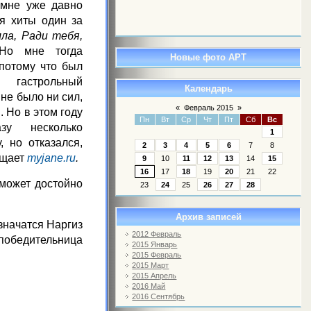
 мне уже давно
ня хиты один за
ла, Ради тебя,
 Но мне тогда
Новые фото АРТ
 потому что был
 гастрольный
Календарь
 не было ни сил,
«
Февраль 2015
»
. Но в этом году
Пн
Вт
Ср
Чт
Пт
Сб
Вс
зу несколько
1
 но отказался,
2
3
4
5
6
7
8
бщает
myjane.ru
.
9
10
11
12
13
14
15
16
17
18
19
20
21
22
сможет достойно
23
24
25
26
27
28
Архив записей
 значатся Наргиз
2012 Февраль
обедительница
2015 Январь
2015 Февраль
2015 Март
2015 Апрель
2016 Май
2016 Сентябрь