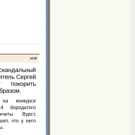
14:40
кандальный
итель Сергей
т покорить
бразом.
на конкурсе
14 бородатого
ончиты Вурст,
ил, что у него
ы.