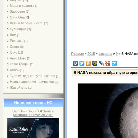
Мода и красота
[7]
Здоровье
[5]
Он и Она
[6]
Дети и беременность
[2]
Кулинария
[3]
Дом
[1]
Реклама
[1]
Спорт
[5]
Кино
[16]
Главная
»
2015
»
Февраль
»
9
» В NASA по
Авто Мото
[3]
Катастрофы
[2]
Хобби
[1]
В NASA показали обратную сторо
Туризм, отдых, путешествия
[1]
Непознанное, историческое
[3]
Живой мир
[1]
Новинки клипы HD
Dami Im - Sound Of Silence
(Australia) Eurovision 2016