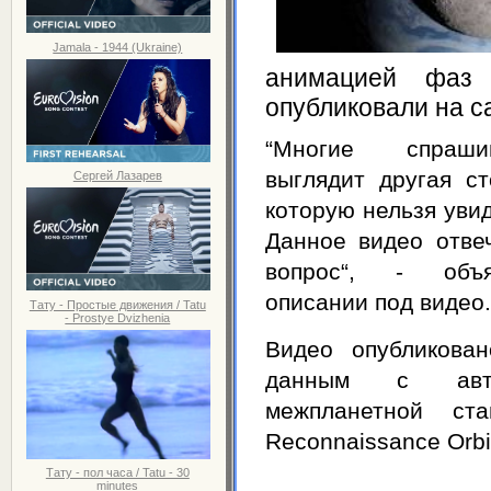
Jamala - 1944 (Ukraine)
анимацией фаз
опубликовали на с
“Многие спраши
выглядит другая с
Сергей Лазарев
которую нельзя увид
Данное видео отве
вопрос“, - объ
описании под видео
Тату - Простые движения / Tatu
- Prostye Dvizhenia
Видео опубликован
данным с автом
межпланетной ста
Reconnaissance Orbit
Тату - пол часа / Tatu - 30
minutes