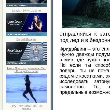
Jamala - 1944 (Ukraine)
отправляйся к зат
под лед и в бездон
Сергей Лазарев
Фридайвинг – это спл
Нужно дважды подум
в мир, где нужно по
Но если ты способ
Тату - Простые движения / Tatu
поверь, ты не пож
- Prostye Dvizhenia
рядом с касатками, а
исследовать затон
самолетов. Ты, 
предельные возможнос
Тату - пол часа / Tatu - 30
minutes