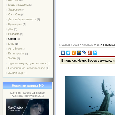
Мода и красота
[7]
Здоровье
[5]
Он и Она
[6]
Дети и беременность
[2]
Кулинария
[3]
Дом
[1]
Реклама
[1]
Спорт
[5]
Кино
[16]
Главная
»
2015
»
Февраль
»
18
» В поиска
Авто Мото
[3]
Катастрофы
[2]
Хобби
[1]
В поисках Немо: Восемь лучших н
Туризм, отдых, путешествия
[1]
Непознанное, историческое
[3]
Живой мир
[1]
Новинки клипы HD
Dami Im - Sound Of Silence
(Australia) Eurovision 2016