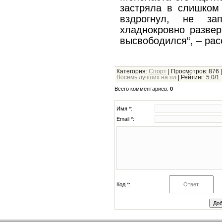
застряла в слишком
вздрогнул, не за
хладнокровно развер
высвободился“, – рас
Категория
:
Спорт
|
Просмотров
: 876 
Восемь лучших на пл
|
Рейтинг
:
5.0
/
1
Всего комментариев
:
0
Имя *:
Email *:
Код *: