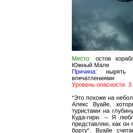
Место:
остов корабл
Южный Мале
Причина:
нырять с
впечатлениями
Уровень опасности: 3
“Это похоже на небол
Алекс Вуайе, кото
туристами на глубин
Куда-гири. – Я люб
представляю, как он 
борту“. Вуайе счит