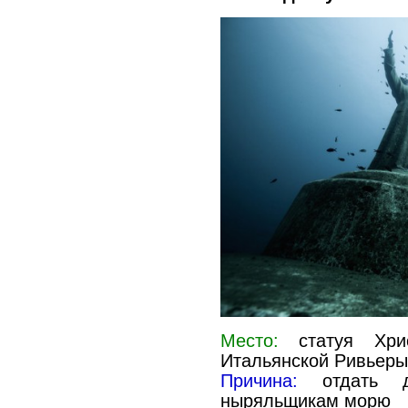
Место:
статуя Хри
Итальянской Ривьеры
Причина:
отдать до
ныряльщикам морю