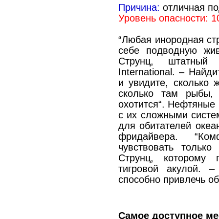
Причина:
отличная по
Уровень опасности: 1
“Любая инородная стр
себе подводную жив
Струнц, штатный 
International. – Най
и увидите, сколько 
сколько там рыбы,
охотится“. Нефтяные
с их сложными систе
для обитателей океа
фридайвера. “Ко
чувствовать только
Струнц, которому 
тигровой акулой. 
способно привлечь об
Самое доступное ме