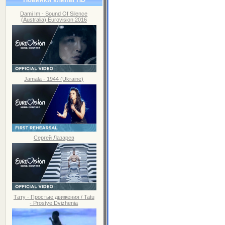
Dami Im - Sound Of Silence
(Australia) Eurovision 2016
Jamala - 1944 (Ukraine)
Сергей Лазарев
Тату - Простые движения / Tatu
- Prostye Dvizhenia