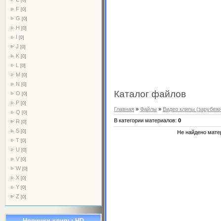
F
[0]
G
[0]
H
[0]
I
[0]
J
[0]
K
[0]
L
[0]
M
[0]
N
[0]
Каталог файлов
O
[0]
P
[0]
Главная
»
Файлы
»
Видео клипы (зарубеж
Q
[0]
В категории материалов
:
0
R
[0]
S
[0]
Не найдено мате
T
[0]
U
[0]
V
[0]
W
[0]
X
[0]
Y
[0]
Z
[0]
Новинки клипы HD