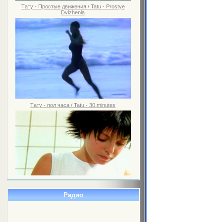
Тату - Простые движения / Tatu - Prostye
Dvizhenia
Тату - пол часа / Tatu - 30 minutes
Радио