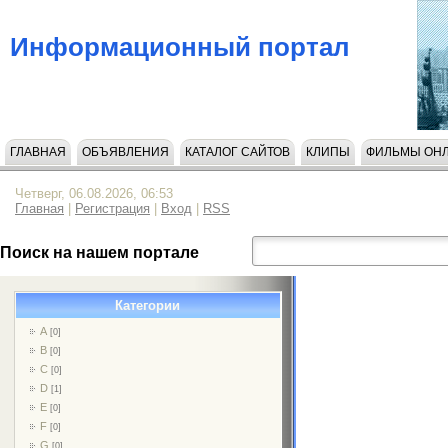
Информационный портал
ГЛАВНАЯ
ОБЪЯВЛЕНИЯ
КАТАЛОГ САЙТОВ
КЛИПЫ
ФИЛЬМЫ ОН
Четверг, 06.08.2026, 06:53
Главная
|
Регистрация
|
Вход
|
RSS
Поиск на нашем портале
Категории
A
[0]
B
[0]
C
[0]
D
[1]
E
[0]
F
[0]
G
[0]