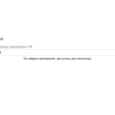
ов
 клипы (зарубежные)
» U
0
Не найдено материалов, доступных для просмотра