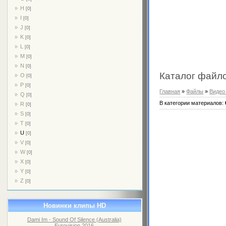
H
[0]
I
[0]
J
[0]
K
[0]
L
[0]
M
[0]
N
[0]
Каталог файл
O
[0]
P
[0]
Главная
»
Файлы
»
Видео
Q
[0]
В категории материалов
:
R
[0]
S
[0]
T
[0]
U
[0]
V
[0]
W
[0]
X
[0]
Y
[0]
Z
[0]
Новинки клипы HD
Dami Im - Sound Of Silence (Australia)
Eurovision 2016