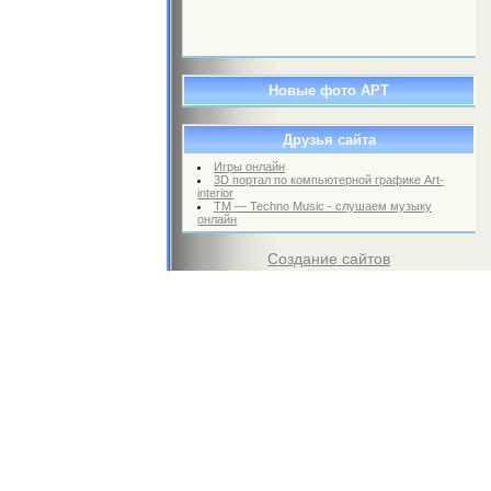
Новые фото АРТ
Друзья сайта
Игры онлайн
3D портал по компьютерной графике Art-
interior
TM — Techno Music - слушаем музыку
онлайн
Создание сайтов