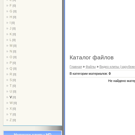
F
[0]
G
[0]
H
[0]
I
[0]
J
[0]
K
[0]
L
[0]
M
[0]
N
[0]
Каталог файлов
O
[0]
P
[0]
Главная
»
Файлы
»
Видео клипы (зарубеж
Q
[0]
В категории материалов
:
0
R
[0]
S
[0]
Не найдено мате
T
[0]
U
[0]
V
[0]
W
[0]
X
[0]
Y
[0]
Z
[0]
Новинки клипы HD