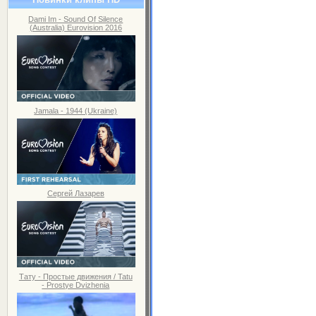
Dami Im - Sound Of Silence
(Australia) Eurovision 2016
Jamala - 1944 (Ukraine)
Сергей Лазарев
Тату - Простые движения / Tatu
- Prostye Dvizhenia