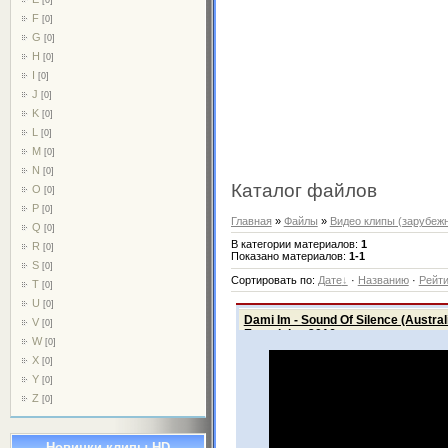
F
[0]
G
[0]
H
[0]
I
[0]
J
[0]
K
[0]
L
[0]
M
[0]
N
[0]
Каталог файлов
O
[0]
P
[0]
Главная
»
Файлы
»
Видео клипы (зарубеж
Q
[0]
В категории материалов
:
1
R
[0]
Показано материалов
:
1-1
S
[0]
Сортировать по
:
Дате
·
Названию
·
Рейти
T
[0]
U
[0]
Dami Im - Sound Of Silence (Austral
V
[0]
Eurovision 2016
W
[0]
X
[0]
Y
[0]
Z
[0]
Новинки клипы HD