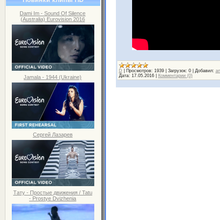
Dami Im - Sound Of Silence
(Australia) Eurovision 2016
D
|
Просмотров:
1939
|
Загрузок:
0
|
Добавил:
an
Дата:
17.05.2016
|
Комментарии (0)
Jamala - 1944 (Ukraine)
Сергей Лазарев
Тату - Простые движения / Tatu
- Prostye Dvizhenia