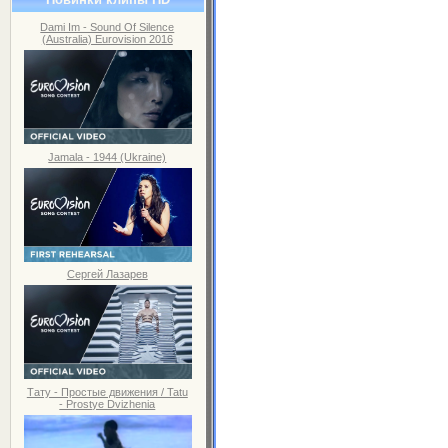
Dami Im - Sound Of Silence
(Australia) Eurovision 2016
Jamala - 1944 (Ukraine)
Сергей Лазарев
Тату - Простые движения / Tatu
- Prostye Dvizhenia