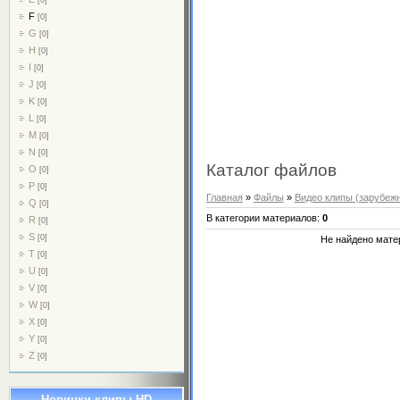
F
[0]
G
[0]
H
[0]
I
[0]
J
[0]
K
[0]
L
[0]
M
[0]
N
[0]
Каталог файлов
O
[0]
P
[0]
Главная
»
Файлы
»
Видео клипы (зарубеж
Q
[0]
В категории материалов
:
0
R
[0]
S
[0]
Не найдено мате
T
[0]
U
[0]
V
[0]
W
[0]
X
[0]
Y
[0]
Z
[0]
Новинки клипы HD