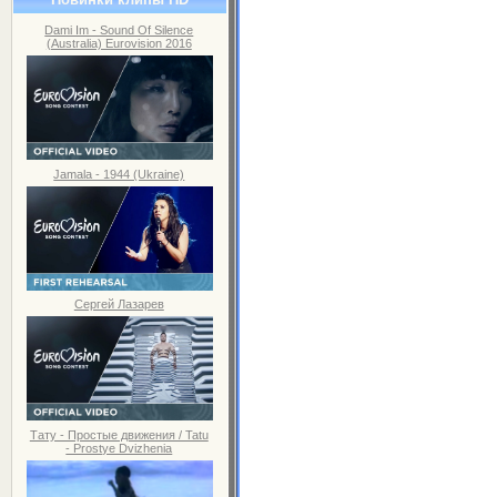
Dami Im - Sound Of Silence
(Australia) Eurovision 2016
Jamala - 1944 (Ukraine)
Сергей Лазарев
Тату - Простые движения / Tatu
- Prostye Dvizhenia