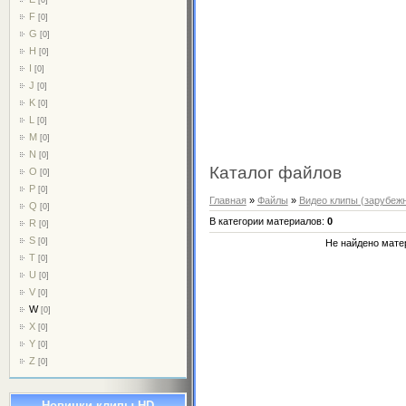
F
[0]
G
[0]
H
[0]
I
[0]
J
[0]
K
[0]
L
[0]
M
[0]
N
[0]
Каталог файлов
O
[0]
P
[0]
Главная
»
Файлы
»
Видео клипы (зарубеж
Q
[0]
В категории материалов
:
0
R
[0]
S
[0]
Не найдено мате
T
[0]
U
[0]
V
[0]
W
[0]
X
[0]
Y
[0]
Z
[0]
Новинки клипы HD