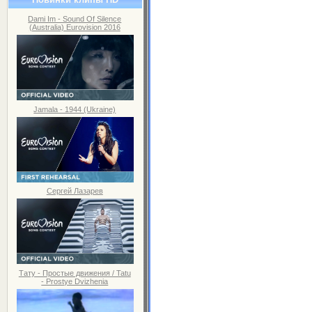
Dami Im - Sound Of Silence
(Australia) Eurovision 2016
Jamala - 1944 (Ukraine)
Сергей Лазарев
Тату - Простые движения / Tatu
- Prostye Dvizhenia