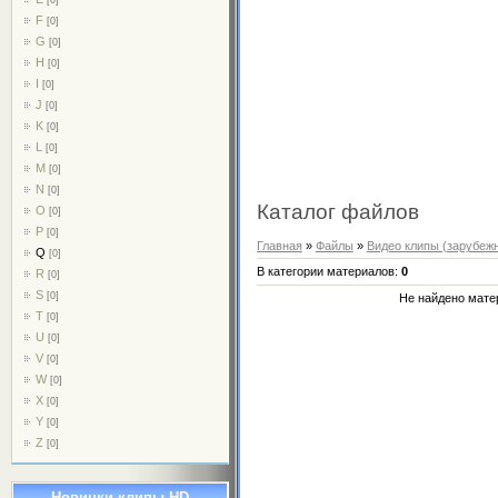
F
[0]
G
[0]
H
[0]
I
[0]
J
[0]
K
[0]
L
[0]
M
[0]
N
[0]
Каталог файлов
O
[0]
P
[0]
Главная
»
Файлы
»
Видео клипы (зарубеж
Q
[0]
В категории материалов
:
0
R
[0]
S
[0]
Не найдено мате
T
[0]
U
[0]
V
[0]
W
[0]
X
[0]
Y
[0]
Z
[0]
Новинки клипы HD