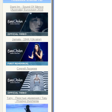
Dami Im - Sound Of Silence
(Australia) Eurovision 2016
Jamala - 1944 (Ukraine)
Сергей Лазарев
Тату - Простые движения / Tatu
- Prostye Dvizhenia