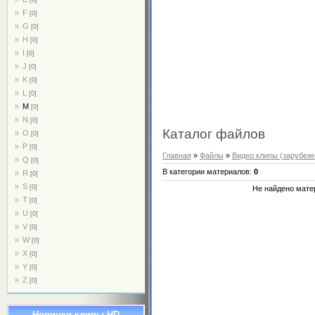
F
[0]
G
[0]
H
[0]
I
[0]
J
[0]
K
[0]
L
[0]
M
[0]
N
[0]
Каталог файлов
O
[0]
P
[0]
Главная
»
Файлы
»
Видео клипы (зарубеж
Q
[0]
В категории материалов
:
0
R
[0]
S
[0]
Не найдено мате
T
[0]
U
[0]
V
[0]
W
[0]
X
[0]
Y
[0]
Z
[0]
Новинки клипы HD